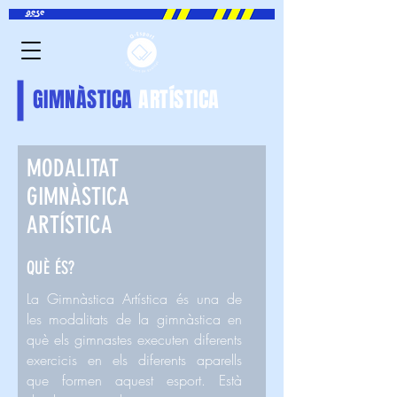
GIMNÀSTICA
ARTÍSTICA
MODALITAT
GIMNÀSTICA
ARTÍSTICA
QUÈ ÉS?
La Gimnàstica Artística és una de
les modalitats de la gimnàstica en
què els gimnastes executen diferents
exercicis en els diferents aparells
que formen aquest esport. Està