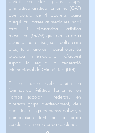
dividit en dos grans grups,
gimnàstica artística femenina (GAF)
que consta de 4 aparells: barra
d'equilibri, barres asimètriques, salt i
terra; i gimnàstica artística
masculina (GAM) que consta de 6
aparells: barra fixa, salt, poltre amb
arcs, terra, anelles i paral·leles. La
pràctica internacional d'aquest
esport la regula la Federació
Internacional de Gimnàstica (FIG).
En el nostre club oferim la
Gimnàstica Artística Femenina en
l'àmbit escolar i federatiu en
diferents grups d'entrenament, dels
quals tots els grups menys babygym
competeixen tant en la copa
escolar, com en la copa catalana.